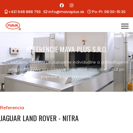
+421 948 888 793
info@mavaplus.sk
Po-Pi: 08:00-15:30
REFERENCIE MAVA PLUS S.R.O.
Ku každému klientovi pristupujeme individuálne a zohľadňujeme
jeho požiadavky, predstavy a ciele, ktoré chce dosiahnuť pri
príprave gastroprevádzky.
Referencia
JAGUAR LAND ROVER - NITRA