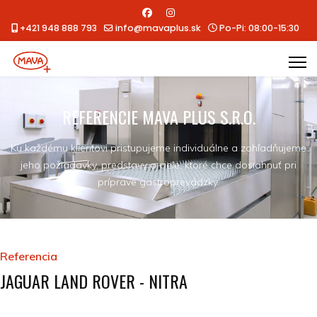
+421 948 888 793
info@mavaplus.sk
Po-Pi: 08:00-15:30
REFERENCIE MAVA PLUS S.R.O.
Ku každému klientovi pristupujeme individuálne a zohľadňujeme
jeho požiadavky, predstavy a ciele, ktoré chce dosiahnuť pri
príprave gastroprevádzky.
Referencia
JAGUAR LAND ROVER - NITRA