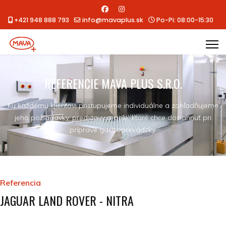
+421 948 888 793
info@mavaplus.sk
Po-Pi: 08:00-15:30
REFERENCIE MAVA PLUS S.R.O.
Ku každému klientovi pristupujeme individuálne a zohľadňujeme
jeho požiadavky, predstavy a ciele, ktoré chce dosiahnuť pri
príprave gastroprevádzky.
Referencia
JAGUAR LAND ROVER - NITRA