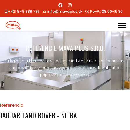
+421 948 888 793
info@mavaplus.sk
Po-Pi: 08:00-15:30
REFERENCIE MAVA PLUS S.R.O.
Ku každému klientovi pristupujeme individuálne a zohľadňujeme
jeho požiadavky, predstavy a ciele, ktoré chce dosiahnuť pri
príprave gastroprevádzky.
Referencia
JAGUAR LAND ROVER - NITRA