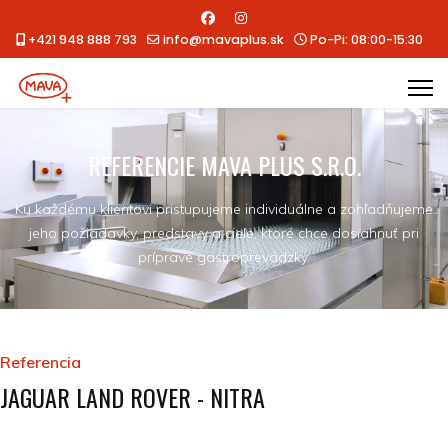
+421 948 888 793
info@mavaplus.sk
Po-Pi: 08:00-15:30
REFERENCIE MAVA PLUS S.R.O.
Ku každému klientovi pristupujeme individuálne a zohľadňujeme
jeho požiadavky, predstavy a ciele, ktoré chce dosiahnuť pri
príprave gastroprevádzky.
Referencia
JAGUAR LAND ROVER - NITRA