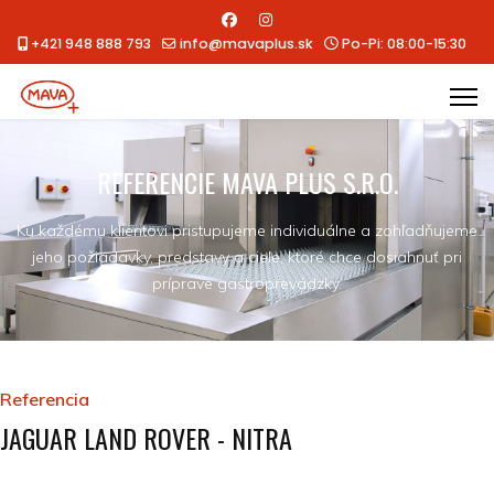
+421 948 888 793
info@mavaplus.sk
Po-Pi: 08:00-15:30
REFERENCIE MAVA PLUS S.R.O.
Ku každému klientovi pristupujeme individuálne a zohľadňujeme
jeho požiadavky, predstavy a ciele, ktoré chce dosiahnuť pri
príprave gastroprevádzky.
Referencia
JAGUAR LAND ROVER - NITRA