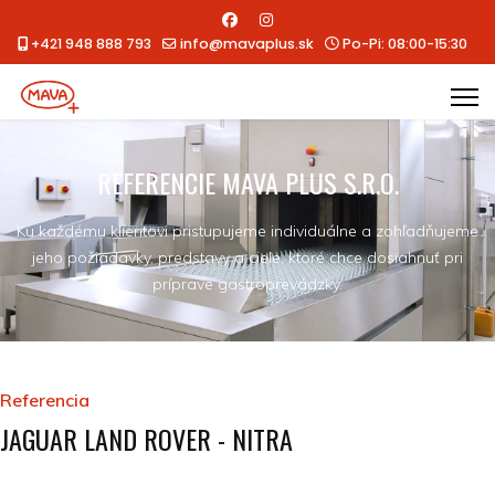
+421 948 888 793
info@mavaplus.sk
Po-Pi: 08:00-15:30
REFERENCIE MAVA PLUS S.R.O.
Ku každému klientovi pristupujeme individuálne a zohľadňujeme
jeho požiadavky, predstavy a ciele, ktoré chce dosiahnuť pri
príprave gastroprevádzky.
Referencia
JAGUAR LAND ROVER - NITRA