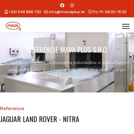
+421 948 888 793
info@mavaplus.sk
Po-Pi: 08:00-15:30
REFERENCIE MAVA PLUS S.R.O.
Ku každému klientovi pristupujeme individuálne a zohľadňujeme
jeho požiadavky, predstavy a ciele, ktoré chce dosiahnuť pri
príprave gastroprevádzky.
Referencia
JAGUAR LAND ROVER - NITRA