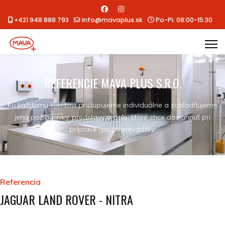
+421 948 888 793
info@mavaplus.sk
Po-Pi: 08:00-15:30
REFERENCIE MAVA PLUS S.R.O.
Ku každému klientovi pristupujeme individuálne a zohľadňujeme
jeho požiadavky, predstavy a ciele, ktoré chce dosiahnuť pri
príprave gastroprevádzky.
Referencia
JAGUAR LAND ROVER - NITRA