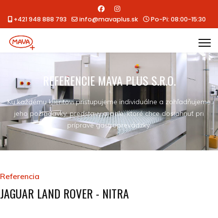
+421 948 888 793
info@mavaplus.sk
Po-Pi: 08:00-15:30
REFERENCIE MAVA PLUS S.R.O.
Ku každému klientovi pristupujeme individuálne a zohľadňujeme
jeho požiadavky, predstavy a ciele, ktoré chce dosiahnuť pri
príprave gastroprevádzky.
Referencia
JAGUAR LAND ROVER - NITRA