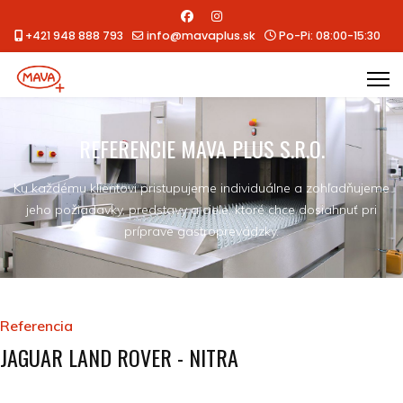
+421 948 888 793
info@mavaplus.sk
Po-Pi: 08:00-15:30
REFERENCIE MAVA PLUS S.R.O.
Ku každému klientovi pristupujeme individuálne a zohľadňujeme
jeho požiadavky, predstavy a ciele, ktoré chce dosiahnuť pri
príprave gastroprevádzky.
Referencia
JAGUAR LAND ROVER - NITRA