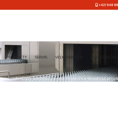
+421 948 8
PRODUKTY
SERVIS
VEĽKOOBCHOD
ŠPECIÁLNE SL
jeho požiadavky, predstavy a ciele, ktoré chce dosiahnuť pri pr