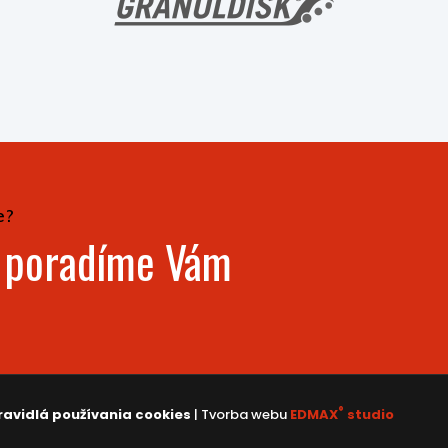
e?
- poradíme Vám
®
ravidlá používania cookies
| Tvorba webu
EDMAX
studio