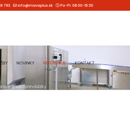
88 793
info@mavaplus.sk
Po-Pi: 08:00-15:30
UŽBY
NOVINKY
REFERENCIE
KONTAKT
íprave gastroprevádzky.