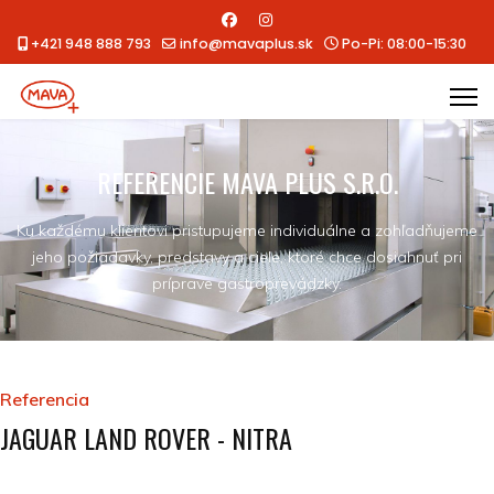
+421 948 888 793
info@mavaplus.sk
Po-Pi: 08:00-15:30
REFERENCIE MAVA PLUS S.R.O.
Ku každému klientovi pristupujeme individuálne a zohľadňujeme
jeho požiadavky, predstavy a ciele, ktoré chce dosiahnuť pri
príprave gastroprevádzky.
Referencia
JAGUAR LAND ROVER - NITRA