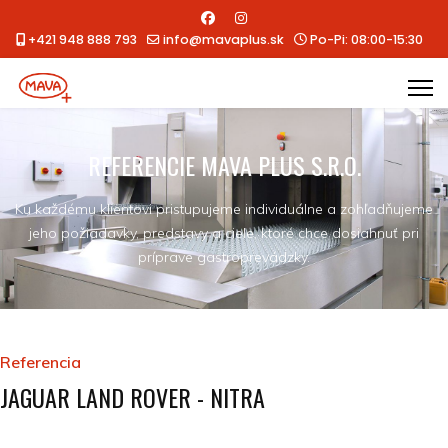
+421 948 888 793
info@mavaplus.sk
Po-Pi: 08:00-15:30
REFERENCIE MAVA PLUS S.R.O.
Ku každému klientovi pristupujeme individuálne a zohľadňujeme
jeho požiadavky, predstavy a ciele, ktoré chce dosiahnuť pri
príprave gastroprevádzky.
Referencia
JAGUAR LAND ROVER - NITRA