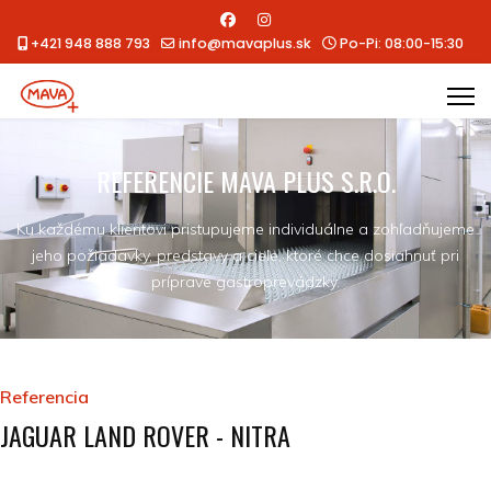
+421 948 888 793
info@mavaplus.sk
Po-Pi: 08:00-15:30
REFERENCIE MAVA PLUS S.R.O.
Ku každému klientovi pristupujeme individuálne a zohľadňujeme
jeho požiadavky, predstavy a ciele, ktoré chce dosiahnuť pri
príprave gastroprevádzky.
Referencia
JAGUAR LAND ROVER - NITRA