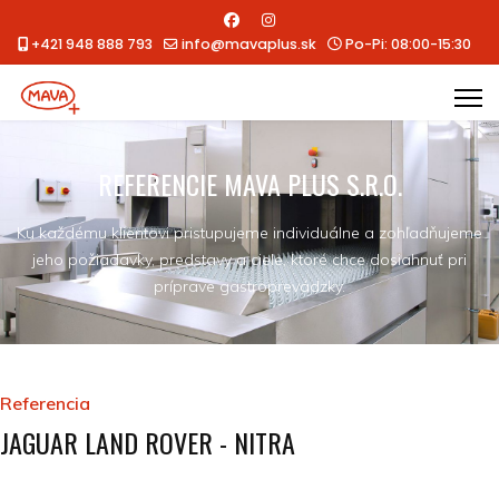
+421 948 888 793
info@mavaplus.sk
Po-Pi: 08:00-15:30
REFERENCIE MAVA PLUS S.R.O.
Ku každému klientovi pristupujeme individuálne a zohľadňujeme
jeho požiadavky, predstavy a ciele, ktoré chce dosiahnuť pri
príprave gastroprevádzky.
Referencia
JAGUAR LAND ROVER - NITRA