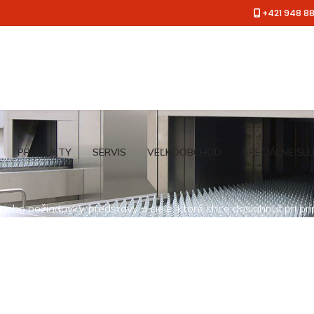
+421 948 8
PRODUKTY
SERVIS
VEĽKOOBCHOD
ŠPECIÁLNE SL
jeho požiadavky, predstavy a ciele, ktoré chce dosiahnuť pri pr