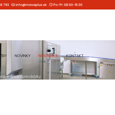
88 793
info@mavaplus.sk
Po-Pi: 08:00-15:30
UŽBY
NOVINKY
REFERENCIE
KONTAKT
íprave gastroprevádzky.