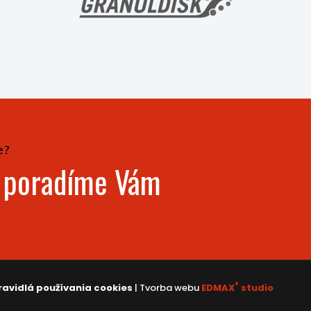
e?
- poradíme Vám
®
ravidlá používania cookies
| Tvorba webu
EDMAX
studio