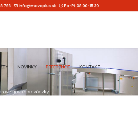
88 793
info@mavaplus.sk
Po-Pi: 08:00-15:30
UŽBY
NOVINKY
REFERENCIE
KONTAKT
íprave gastroprevádzky.