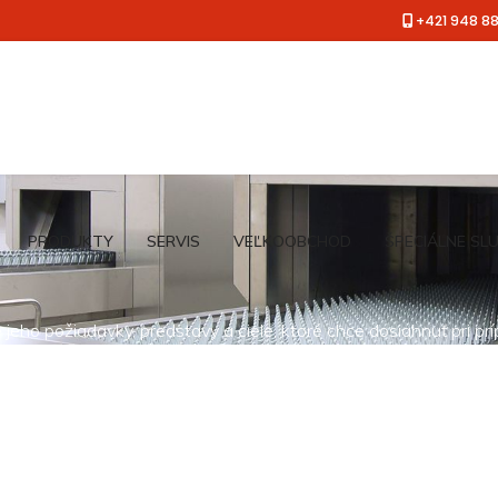
+421 948 8
PRODUKTY
SERVIS
VEĽKOOBCHOD
ŠPECIÁLNE SL
jeho požiadavky, predstavy a ciele, ktoré chce dosiahnuť pri pr