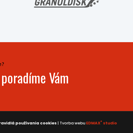
e?
- poradíme Vám
®
ravidlá používania cookies
| Tvorba webu
EDMAX
studio