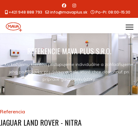
+421 948 888 793
info@mavaplus.sk
Po-Pi: 08:00-15:30
REFERENCIE MAVA PLUS S.R.O.
Ku každému klientovi pristupujeme individuálne a zohľadňujeme
jeho požiadavky, predstavy a ciele, ktoré chce dosiahnuť pri
príprave gastroprevádzky.
Referencia
JAGUAR LAND ROVER - NITRA