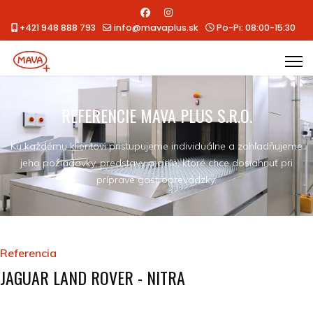
+421 948 888 793
info@mavaplus.sk
Po-Pi: 08:00-15:30
REFERENCIE MAVA PLUS S.R.O.
Ku každému klientovi pristupujeme individuálne a zohľadňujeme
jeho požiadavky, predstavy a ciele, ktoré chce dosiahnuť pri
príprave gastroprevádzky.
Referencia
JAGUAR LAND ROVER - NITRA