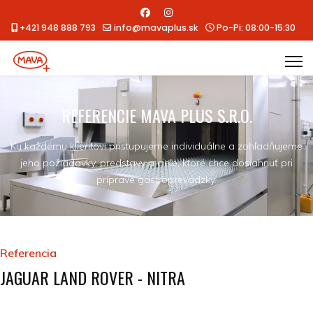
+421 948 888 793
info@mavaplus.sk
Po-Pi: 08:00-15:30
REFERENCIE MAVA PLUS S.R.O.
Ku každému klientovi pristupujeme individuálne a zohľadňujeme
jeho požiadavky, predstavy a ciele, ktoré chce dosiahnuť pri
príprave gastroprevádzky.
Referencia
JAGUAR LAND ROVER - NITRA