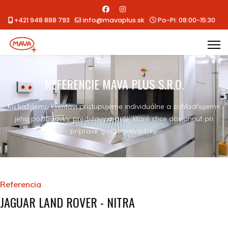
+421 948 888 793
info@mavaplus.sk
Po-Pi: 08:00-15:30
REFERENCIE MAVA PLUS S.R.O.
Ku každému klientovi pristupujeme individuálne a zohľadňujeme
jeho požiadavky, predstavy a ciele, ktoré chce dosiahnuť pri
príprave gastroprevádzky.
Referencia
JAGUAR LAND ROVER - NITRA