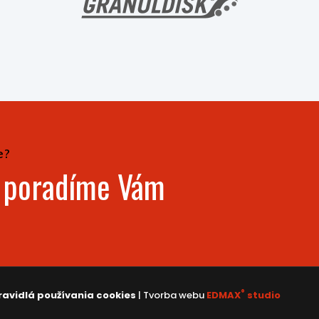
e?
- poradíme Vám
®
ravidlá používania cookies
| Tvorba webu
EDMAX
studio