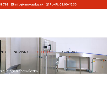
88 793
info@mavaplus.sk
Po-Pi: 08:00-15:30
UŽBY
NOVINKY
REFERENCIE
KONTAKT
íprave gastroprevádzky.