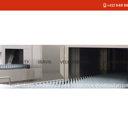
+421 948 8
PRODUKTY
SERVIS
VEĽKOOBCHOD
ŠPECIÁLNE SL
jeho požiadavky, predstavy a ciele, ktoré chce dosiahnuť pri pr