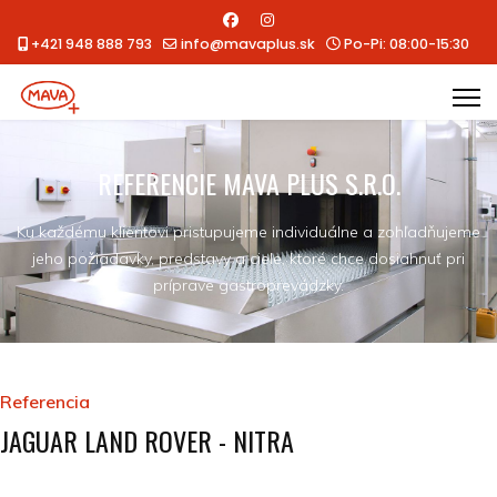
+421 948 888 793
info@mavaplus.sk
Po-Pi: 08:00-15:30
REFERENCIE MAVA PLUS S.R.O.
Ku každému klientovi pristupujeme individuálne a zohľadňujeme
jeho požiadavky, predstavy a ciele, ktoré chce dosiahnuť pri
príprave gastroprevádzky.
Referencia
JAGUAR LAND ROVER - NITRA