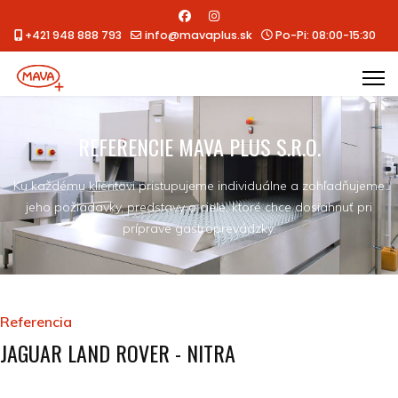
+421 948 888 793
info@mavaplus.sk
Po-Pi: 08:00-15:30
REFERENCIE MAVA PLUS S.R.O.
Ku každému klientovi pristupujeme individuálne a zohľadňujeme
jeho požiadavky, predstavy a ciele, ktoré chce dosiahnuť pri
príprave gastroprevádzky.
Referencia
JAGUAR LAND ROVER - NITRA