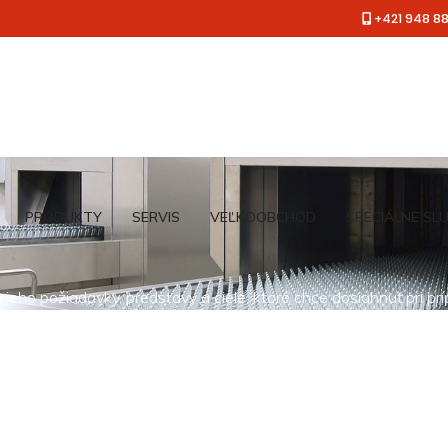
+421 948 8
PRODUKTY
SERVIS
VEĽKOOBCHOD
ŠPECIÁLNE SL
jeho požiadavky, predstavy a ciele, ktoré chce dosiahnuť pri pr