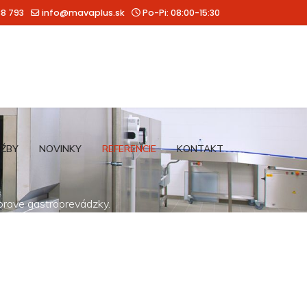
88 793
info@mavaplus.sk
Po-Pi: 08:00-15:30
UŽBY
NOVINKY
REFERENCIE
KONTAKT
íprave gastroprevádzky.