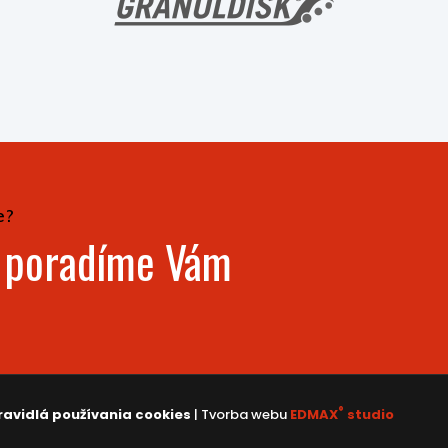
e?
- poradíme Vám
®
ravidlá používania cookies
| Tvorba webu
EDMAX
studio