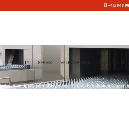
+421 948 8
PRODUKTY
SERVIS
VEĽKOOBCHOD
ŠPECIÁLNE SL
jeho požiadavky, predstavy a ciele, ktoré chce dosiahnuť pri pr