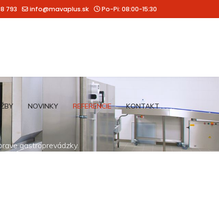
88 793
info@mavaplus.sk
Po-Pi: 08:00-15:30
UŽBY
NOVINKY
REFERENCIE
KONTAKT
íprave gastroprevádzky.