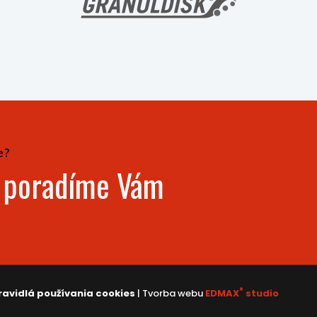
e?
- poradíme Vám
®
ravidlá používania cookies
| Tvorba webu
EDMAX
studio