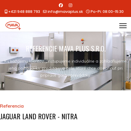
+421 948 888 793
info@mavaplus.sk
Po-Pi: 08:00-15:30
REFERENCIE MAVA PLUS S.R.O.
Ku každému klientovi pristupujeme individuálne a zohľadňujeme
jeho požiadavky, predstavy a ciele, ktoré chce dosiahnuť pri
príprave gastroprevádzky.
Referencia
JAGUAR LAND ROVER - NITRA