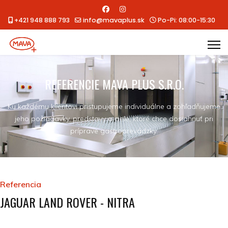
+421 948 888 793
info@mavaplus.sk
Po-Pi: 08:00-15:30
REFERENCIE MAVA PLUS S.R.O.
Ku každému klientovi pristupujeme individuálne a zohľadňujeme
jeho požiadavky, predstavy a ciele, ktoré chce dosiahnuť pri
príprave gastroprevádzky.
Referencia
JAGUAR LAND ROVER - NITRA