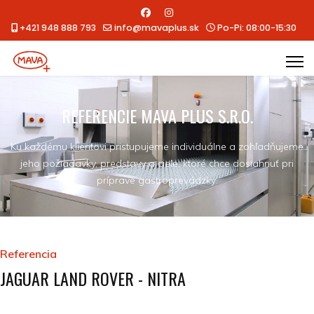
+421 948 888 793
info@mavaplus.sk
Po-Pi: 08:00-15:30
REFERENCIE MAVA PLUS S.R.O.
Ku každému klientovi pristupujeme individuálne a zohľadňujeme
jeho požiadavky, predstavy a ciele, ktoré chce dosiahnuť pri
príprave gastroprevádzky.
Referencia
JAGUAR LAND ROVER - NITRA