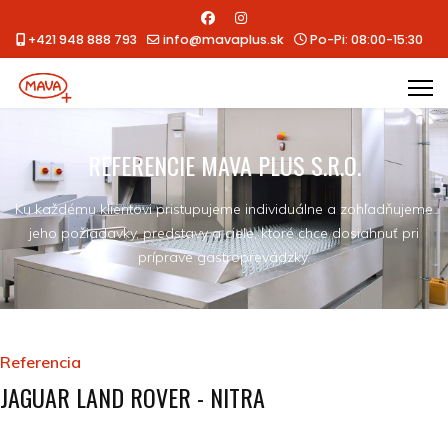
+421 948 888 793
info@mavaplus.sk
Po-Pi: 08:00-15:30
REFERENCIE MAVA PLUS S.R.O.
Ku každému klientovi pristupujeme individuálne a zohľadňujeme
jeho požiadavky, predstavy a ciele, ktoré chce dosiahnuť pri
príprave gastroprevádzky.
Referencia
JAGUAR LAND ROVER - NITRA