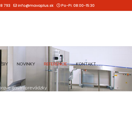
88 793
info@mavaplus.sk
Po-Pi: 08:00-15:30
UŽBY
NOVINKY
REFERENCIE
KONTAKT
íprave gastroprevádzky.