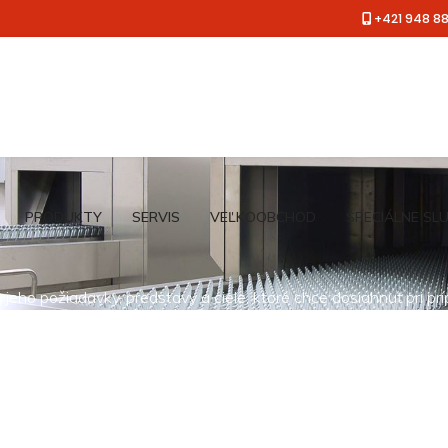
+421 948 8
PRODUKTY
SERVIS
VEĽKOOBCHOD
ŠPECIÁLNE SL
jeho požiadavky, predstavy a ciele, ktoré chce dosiahnuť pri pr