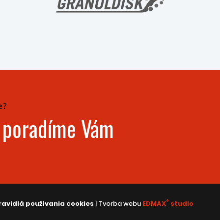
e?
- poradíme Vám
®
ravidlá používania cookies
| Tvorba webu
EDMAX
studio