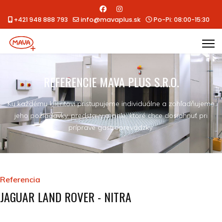
+421 948 888 793
info@mavaplus.sk
Po-Pi: 08:00-15:30
REFERENCIE MAVA PLUS S.R.O.
Ku každému klientovi pristupujeme individuálne a zohľadňujeme
jeho požiadavky, predstavy a ciele, ktoré chce dosiahnuť pri
príprave gastroprevádzky.
Referencia
JAGUAR LAND ROVER - NITRA