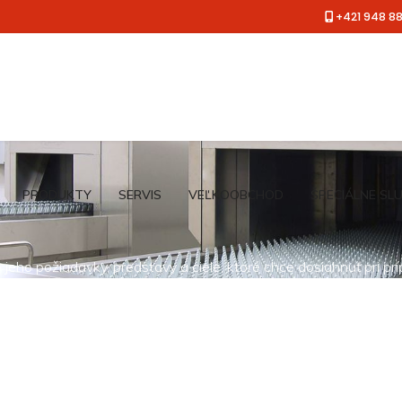
+421 948 8
PRODUKTY
SERVIS
VEĽKOOBCHOD
ŠPECIÁLNE SL
jeho požiadavky, predstavy a ciele, ktoré chce dosiahnuť pri pr