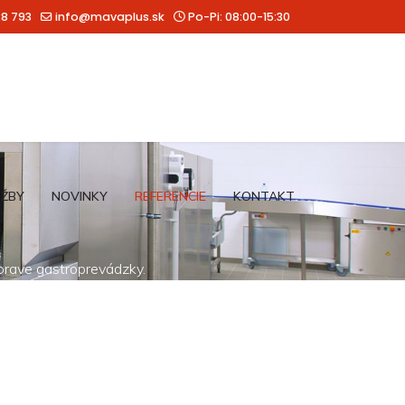
88 793
info@mavaplus.sk
Po-Pi: 08:00-15:30
UŽBY
NOVINKY
REFERENCIE
KONTAKT
íprave gastroprevádzky.