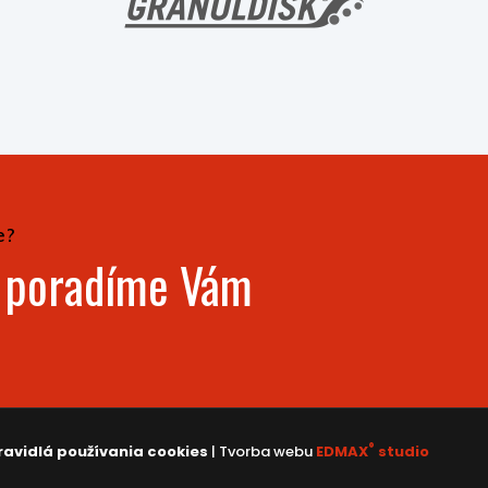
e?
- poradíme Vám
®
ravidlá používania cookies
| Tvorba webu
EDMAX
studio