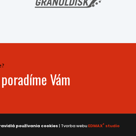
e?
- poradíme Vám
®
ravidlá používania cookies
| Tvorba webu
EDMAX
studio