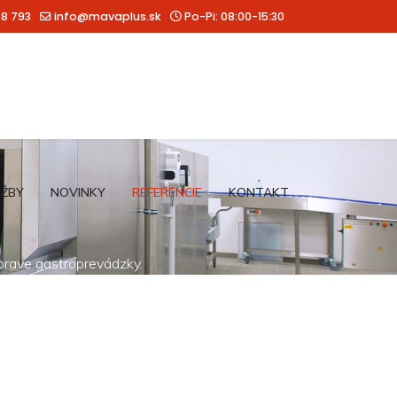
88 793
info@mavaplus.sk
Po-Pi: 08:00-15:30
UŽBY
NOVINKY
REFERENCIE
KONTAKT
íprave gastroprevádzky.