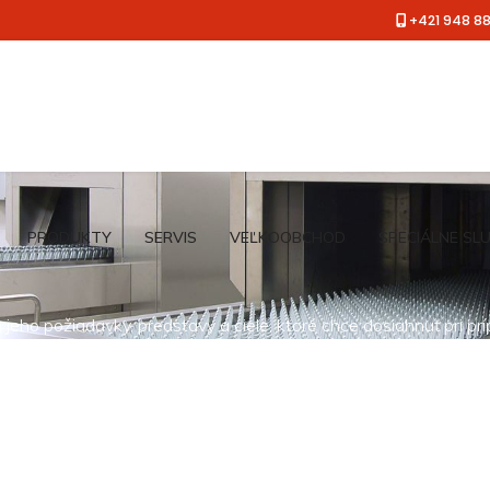
+421 948 8
PRODUKTY
SERVIS
VEĽKOOBCHOD
ŠPECIÁLNE SL
jeho požiadavky, predstavy a ciele, ktoré chce dosiahnuť pri pr