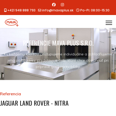
+421 948 888 793
info@mavaplus.sk
Po-Pi: 08:00-15:30
REFERENCIE MAVA PLUS S.R.O.
Ku každému klientovi pristupujeme individuálne a zohľadňujeme
jeho požiadavky, predstavy a ciele, ktoré chce dosiahnuť pri
príprave gastroprevádzky.
Referencia
JAGUAR LAND ROVER - NITRA