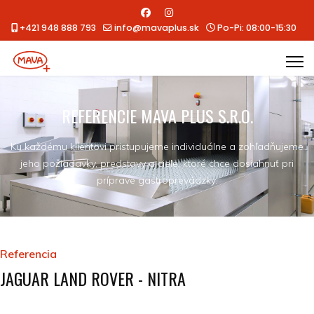
+421 948 888 793
info@mavaplus.sk
Po-Pi: 08:00-15:30
REFERENCIE MAVA PLUS S.R.O.
Ku každému klientovi pristupujeme individuálne a zohľadňujeme
jeho požiadavky, predstavy a ciele, ktoré chce dosiahnuť pri
príprave gastroprevádzky.
Referencia
JAGUAR LAND ROVER - NITRA