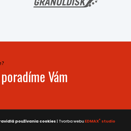
e?
- poradíme Vám
®
ravidlá používania cookies
| Tvorba webu
EDMAX
studio