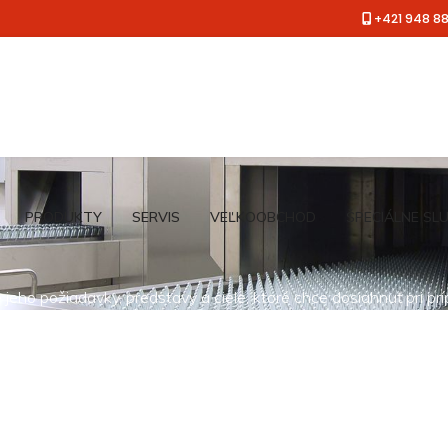
+421 948 8
PRODUKTY
SERVIS
VEĽKOOBCHOD
ŠPECIÁLNE SL
jeho požiadavky, predstavy a ciele, ktoré chce dosiahnuť pri pr