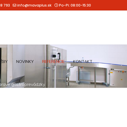
88 793
info@mavaplus.sk
Po-Pi: 08:00-15:30
UŽBY
NOVINKY
REFERENCIE
KONTAKT
íprave gastroprevádzky.