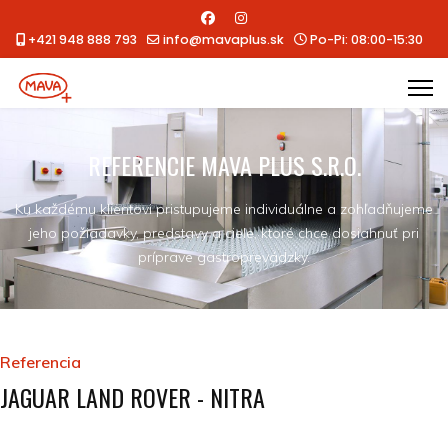
+421 948 888 793
info@mavaplus.sk
Po-Pi: 08:00-15:30
REFERENCIE MAVA PLUS S.R.O.
Ku každému klientovi pristupujeme individuálne a zohľadňujeme
jeho požiadavky, predstavy a ciele, ktoré chce dosiahnuť pri
príprave gastroprevádzky.
Referencia
JAGUAR LAND ROVER - NITRA