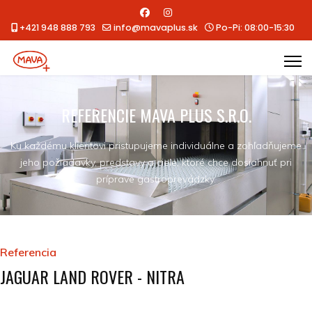
+421 948 888 793
info@mavaplus.sk
Po-Pi: 08:00-15:30
REFERENCIE MAVA PLUS S.R.O.
Ku každému klientovi pristupujeme individuálne a zohľadňujeme
jeho požiadavky, predstavy a ciele, ktoré chce dosiahnuť pri
príprave gastroprevádzky.
Referencia
JAGUAR LAND ROVER - NITRA