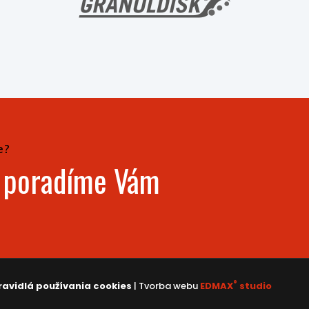
e?
- poradíme Vám
®
ravidlá používania cookies
| Tvorba webu
EDMAX
studio