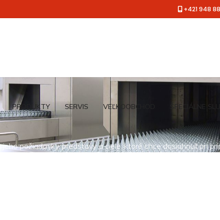
+421 948 8
PRODUKTY
SERVIS
VEĽKOOBCHOD
ŠPECIÁLNE SL
jeho požiadavky, predstavy a ciele, ktoré chce dosiahnuť pri pr