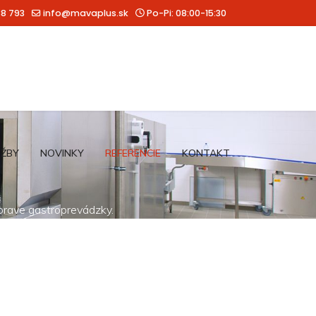
88 793
info@mavaplus.sk
Po-Pi: 08:00-15:30
UŽBY
NOVINKY
REFERENCIE
KONTAKT
íprave gastroprevádzky.