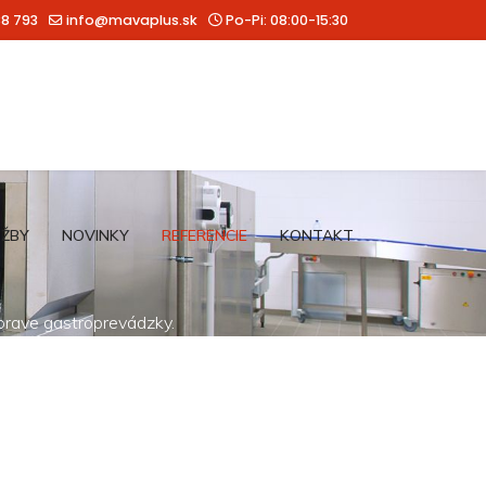
88 793
info@mavaplus.sk
Po-Pi: 08:00-15:30
UŽBY
NOVINKY
REFERENCIE
KONTAKT
íprave gastroprevádzky.