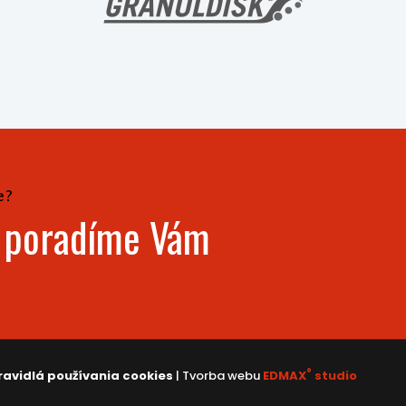
e?
- poradíme Vám
®
ravidlá používania cookies
| Tvorba webu
EDMAX
studio