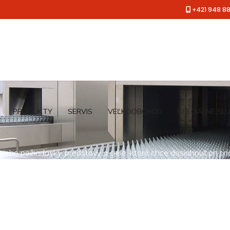
+421 948 8
PRODUKTY
SERVIS
VEĽKOOBCHOD
ŠPECIÁLNE SL
jeho požiadavky, predstavy a ciele, ktoré chce dosiahnuť pri pr