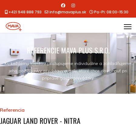
+421 948 888 793
info@mavaplus.sk
Po-Pi: 08:00-15:30
REFERENCIE MAVA PLUS S.R.O.
Ku každému klientovi pristupujeme individuálne a zohľadňujeme
jeho požiadavky, predstavy a ciele, ktoré chce dosiahnuť pri
príprave gastroprevádzky.
Referencia
JAGUAR LAND ROVER - NITRA