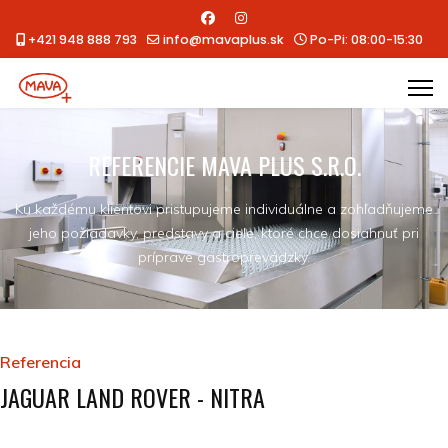
+421 948 888 793
info@mavaplus.sk
Po-Pi: 08:00-15:30
REFERENCIE MAVA PLUS S.R.O.
Ku každému klientovi pristupujeme individuálne a zohľadňujeme
jeho požiadavky, predstavy a ciele, ktoré chce dosiahnuť pri
príprave gastroprevádzky.
Referencia
JAGUAR LAND ROVER - NITRA