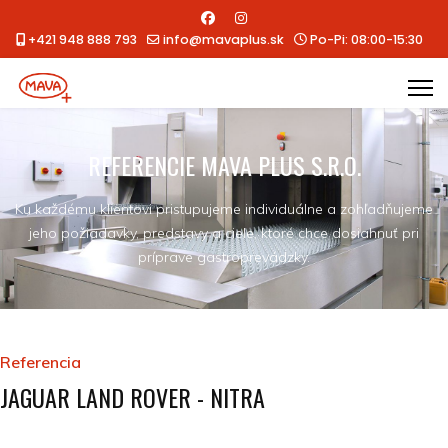
+421 948 888 793
info@mavaplus.sk
Po-Pi: 08:00-15:30
REFERENCIE MAVA PLUS S.R.O.
Ku každému klientovi pristupujeme individuálne a zohľadňujeme
jeho požiadavky, predstavy a ciele, ktoré chce dosiahnuť pri
príprave gastroprevádzky.
Referencia
JAGUAR LAND ROVER - NITRA