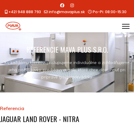
+421 948 888 793
info@mavaplus.sk
Po-Pi: 08:00-15:30
REFERENCIE MAVA PLUS S.R.O.
Ku každému klientovi pristupujeme individuálne a zohľadňujeme
jeho požiadavky, predstavy a ciele, ktoré chce dosiahnuť pri
príprave gastroprevádzky.
Referencia
JAGUAR LAND ROVER - NITRA