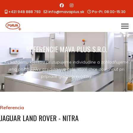
+421 948 888 793
info@mavaplus.sk
Po-Pi: 08:00-15:30
REFERENCIE MAVA PLUS S.R.O.
Ku každému klientovi pristupujeme individuálne a zohľadňujeme
jeho požiadavky, predstavy a ciele, ktoré chce dosiahnuť pri
príprave gastroprevádzky.
Referencia
JAGUAR LAND ROVER - NITRA