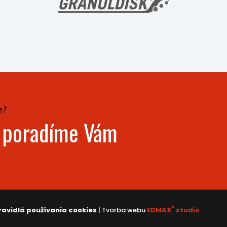
e?
- poradíme Vám
®
ravidlá používania cookies
| Tvorba webu
EDMAX
studio