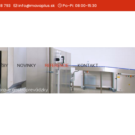
88 793
info@mavaplus.sk
Po-Pi: 08:00-15:30
UŽBY
NOVINKY
REFERENCIE
KONTAKT
íprave gastroprevádzky.