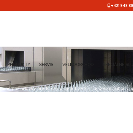
+421 948 8
PRODUKTY
SERVIS
VEĽKOOBCHOD
ŠPECIÁLNE SL
jeho požiadavky, predstavy a ciele, ktoré chce dosiahnuť pri pr