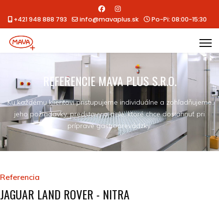
+421 948 888 793
info@mavaplus.sk
Po-Pi: 08:00-15:30
REFERENCIE MAVA PLUS S.R.O.
Ku každému klientovi pristupujeme individuálne a zohľadňujeme
jeho požiadavky, predstavy a ciele, ktoré chce dosiahnuť pri
príprave gastroprevádzky.
Referencia
JAGUAR LAND ROVER - NITRA