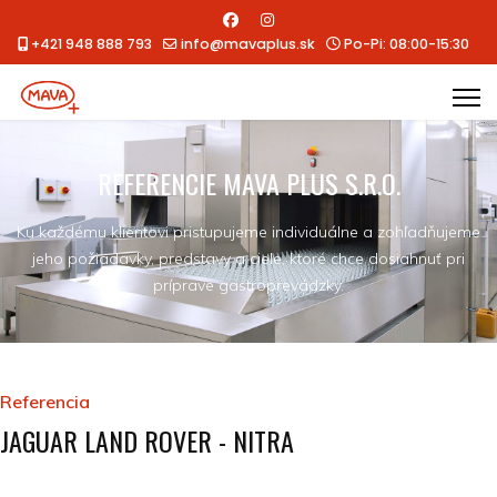
+421 948 888 793
info@mavaplus.sk
Po-Pi: 08:00-15:30
REFERENCIE MAVA PLUS S.R.O.
Ku každému klientovi pristupujeme individuálne a zohľadňujeme
jeho požiadavky, predstavy a ciele, ktoré chce dosiahnuť pri
príprave gastroprevádzky.
Referencia
JAGUAR LAND ROVER - NITRA